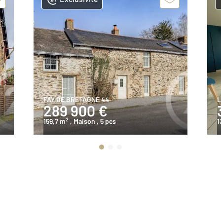
FAY DE BRETAGNE 44
L
289 900 €
2
159,7 m
, Maison
, 5 pcs
1