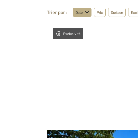
Trier par :
Date
Prix
Surface
Excl
Exclusivité