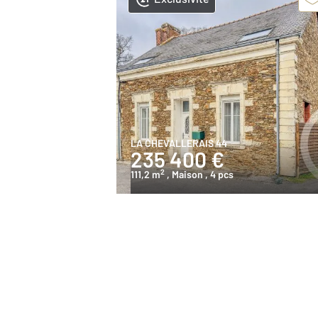
LA CHEVALLERAIS 44
235 400 €
2
111,2 m
, Maison
, 4 pcs