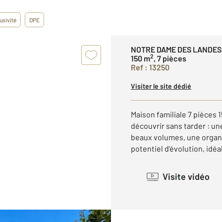
usivité
DPE
NOTRE DAME DES LANDES
2
150 m
, 7 pièces
Ref : 13250
Visiter le site dédié
Maison familiale 7 pièce
découvrir sans tarder : un
beaux volumes, une organi
potentiel d'évolution, idéal
Visite vidéo