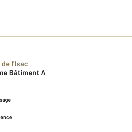
de l'Isac
omme Bâtiment A
ssage
agence