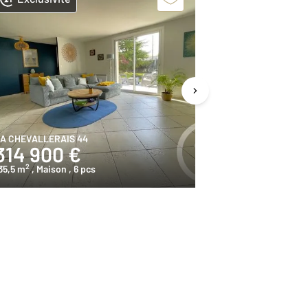
A CHEVALLERAIS 44
LA CHEVALLERA
314 900 €
329 000
2
2
35,5 m
, Maison
, 6 pcs
146,5 m
, Maiso