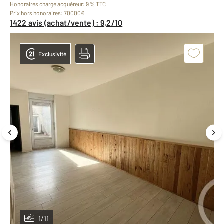
Honoraires charge acquéreur: 9 % TTC
Prix hors honoraires: 70000€
1422 avis (achat/vente) : 9,2/10
Exclusivité
1/11