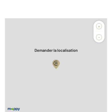
Afficher sur la carte :
+
Agence
Biens vendus
-
Demander la localisation
Vue globale
2
Surface totale : 46,7 m
2
Surface habitable : 46,7 m
Type d'appartement : T2
Étage : Rez-de-chaussée
Nombre de pièces : 2
[Voir le détail]
Type de construction : Traditionnelle