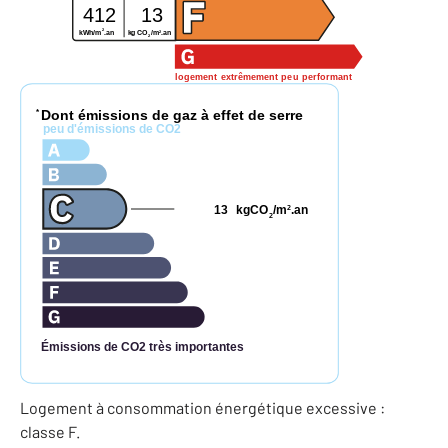
412
13
2
2
kWh/m
.an
kg CO
/m
.an
2
logement extrêmement peu performant
Dont émissions de gaz à effet de serre
*
peu d'émissions de CO2
13
kgCO
/m
.an
2
2
Émissions de CO2 très importantes
Logement à consommation énergétique excessive :
classe F.