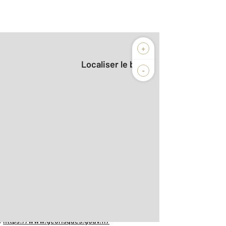
+
Localiser le bien
-
:
https://www.georisques.gouv.fr/