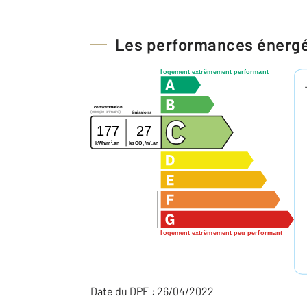
Les performances énerg
logement extrêmement performant
consommation
(énergie primaire)
émissions
177
27
2
2
kg CO
/m
.an
kWh/m
.an
2
logement extrêmement peu performant
Date du DPE : 26/04/2022