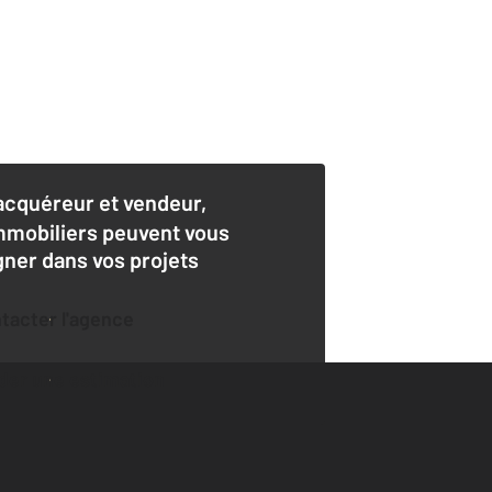
acquéreur et vendeur,
mmobiliers peuvent vous
er dans vos projets
ntacter l'agence
der une estimation