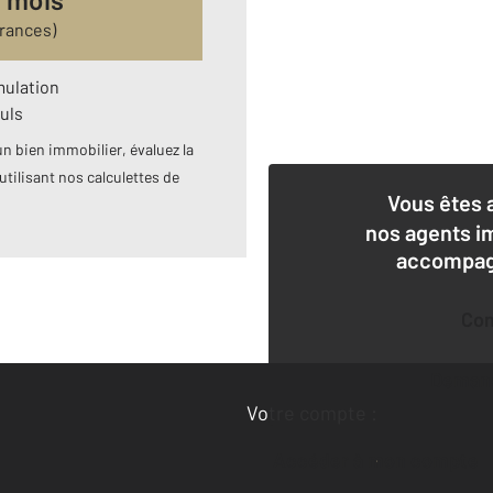
urances)
mulation
uls
n bien immobilier, évaluez la
utilisant nos calculettes de
Vous êtes 
nos agents i
accompagn
Co
Deman
Votre compte :
Accéder à mon compte