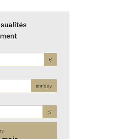
sualités
ement
€
années
%
és
r mois