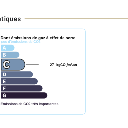
étiques
Dont émissions de gaz à effet de serre
*
peu d'émissions de CO2
27
kgCO
/m
.an
2
2
Émissions de CO2 très importantes