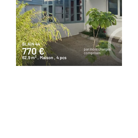
BLAIN 44
770 €
par mois charges
comprises
2
62,9 m
, Maison
, 4 pcs