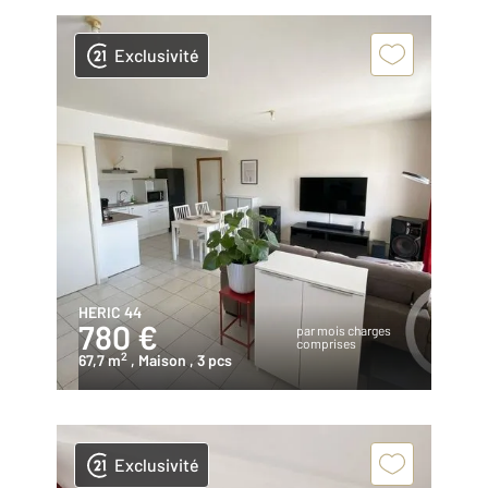
Exclusivité
HERIC 44
780 €
par mois charges
comprises
2
67,7 m
, Maison
, 3 pcs
Exclusivité