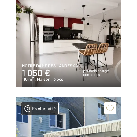
NOTRE DAME DES LANDES 44
1 050 €
par mois charges
comprises
2
110 m
, Maison
, 3 pcs
Exclusivité